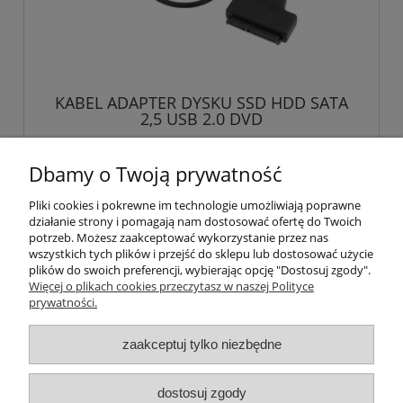
KABEL ADAPTER DYSKU SSD HDD SATA
2,5 USB 2.0 DVD
15,98 zł
Dbamy o Twoją prywatność
Pliki cookies i pokrewne im technologie umożliwiają poprawne
do koszyka
działanie strony i pomagają nam dostosować ofertę do Twoich
potrzeb. Możesz zaakceptować wykorzystanie przez nas
wszystkich tych plików i przejść do sklepu lub dostosować użycie
plików do swoich preferencji, wybierając opcję "Dostosuj zgody".
Więcej o plikach cookies przeczytasz w naszej Polityce
Pomoc
prywatności.
Moje konto
zaakceptuj tylko niezbędne
Płatności i dostawa
dostosuj zgody