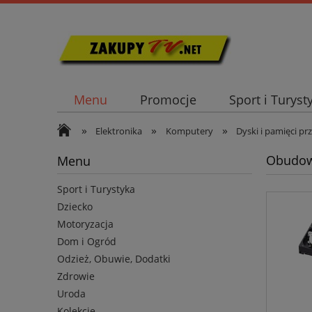
Menu
Promocje
Sport i Turyst
»
»
»
Elektronika
Komputery
Dyski i pamięci p
Obudowy
Menu
Sport i Turystyka
Dziecko
Motoryzacja
Dom i Ogród
Odzież, Obuwie, Dodatki
Zdrowie
Uroda
Kolekcje