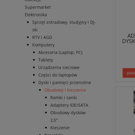
Supermarket
Elektronika
Sprzęt estradowy, studyjny i DJ-
ski
AD
RTV i AGD
DYSK
Komputery
Akcesoria (Laptop, PC)
Tablety
Urządzenia sieciowe
pow
Części do laptopów
Dyski i pamięci przenośne
Obudowy i kieszenie
Ramki i sanki
Adaptery IDE/SATA
Obudowy dysków
2,5"
Kieszenie