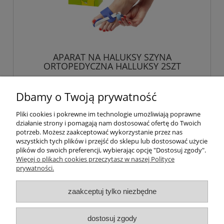
APARAT NA HALUKSY SZYNA
ORTOPEDYCZNA HALLUKSY 2SZT
9,88 zł
Dbamy o Twoją prywatność
Pliki cookies i pokrewne im technologie umożliwiają poprawne
powiadom o dostępności
działanie strony i pomagają nam dostosować ofertę do Twoich
potrzeb. Możesz zaakceptować wykorzystanie przez nas
wszystkich tych plików i przejść do sklepu lub dostosować użycie
plików do swoich preferencji, wybierając opcję "Dostosuj zgody".
Więcej o plikach cookies przeczytasz w naszej Polityce
Pomoc
prywatności.
Moje konto
zaakceptuj tylko niezbędne
Płatności i dostawa
dostosuj zgody