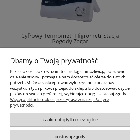
Cyfrowy Termometr Higrometr Stacja
Pogody Zegar
23,89 zł
Dbamy o Twoją prywatność
Pliki cookies i pokrewne im technologie umożliwiają poprawne
powiadom o dostępności
działanie strony i pomagają nam dostosować ofertę do Twoich
potrzeb. Możesz zaakceptować wykorzystanie przez nas
wszystkich tych plików i przejść do sklepu lub dostosować użycie
plików do swoich preferencji, wybierając opcję "Dostosuj zgody".
Więcej o plikach cookies przeczytasz w naszej Polityce
Pomoc
prywatności.
Moje konto
zaakceptuj tylko niezbędne
Płatności i dostawa
dostosuj zgody