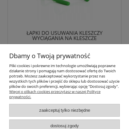
ŁAPKI DO USUWANIA KLESZCZY
WYCIĄGANIA NA KLESZCZE
13,89 zł
Dbamy o Twoją prywatność
Pliki cookies i pokrewne im technologie umożliwiają poprawne
do koszyka
działanie strony i pomagają nam dostosować ofertę do Twoich
potrzeb. Możesz zaakceptować wykorzystanie przez nas
wszystkich tych plików i przejść do sklepu lub dostosować użycie
plików do swoich preferencji, wybierając opcję "Dostosuj zgody".
Więcej o plikach cookies przeczytasz w naszej Polityce
Pomoc
prywatności.
Moje konto
zaakceptuj tylko niezbędne
Płatności i dostawa
dostosuj zgody