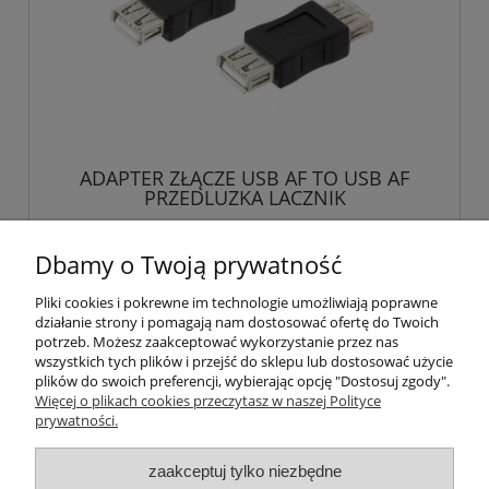
ADAPTER ZŁĄCZE USB AF TO USB AF
PRZEDLUZKA LACZNIK
5,13 zł
Dbamy o Twoją prywatność
Pliki cookies i pokrewne im technologie umożliwiają poprawne
powiadom o dostępności
działanie strony i pomagają nam dostosować ofertę do Twoich
potrzeb. Możesz zaakceptować wykorzystanie przez nas
wszystkich tych plików i przejść do sklepu lub dostosować użycie
plików do swoich preferencji, wybierając opcję "Dostosuj zgody".
Więcej o plikach cookies przeczytasz w naszej Polityce
Pomoc
prywatności.
Moje konto
zaakceptuj tylko niezbędne