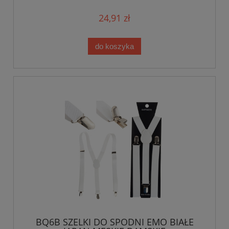
24,91 zł
do koszyka
BQ6B SZELKI DO SPODNI EMO BIAŁE