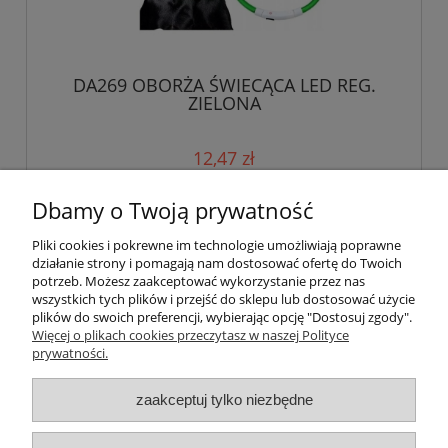
DA269 OBORŻA ŚWIECĄCA LED REG.
ZIELONA
12,47 zł
Dbamy o Twoją prywatność
do koszyka
Pliki cookies i pokrewne im technologie umożliwiają poprawne
działanie strony i pomagają nam dostosować ofertę do Twoich
potrzeb. Możesz zaakceptować wykorzystanie przez nas
«
1
2
3
»
wszystkich tych plików i przejść do sklepu lub dostosować użycie
plików do swoich preferencji, wybierając opcję "Dostosuj zgody".
Więcej o plikach cookies przeczytasz w naszej Polityce
Pomoc
prywatności.
Moje konto
zaakceptuj tylko niezbędne
Płatności i dostawa