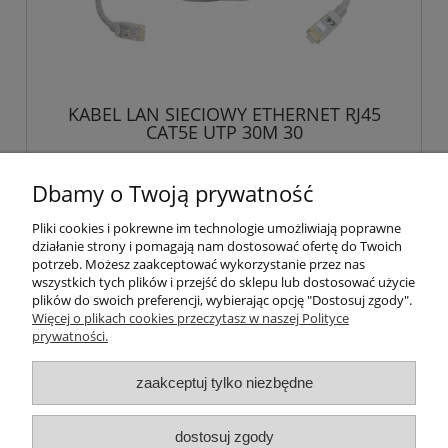
KABEL LAN SIECIOWY ETHERNET RJ45
CAT5E UTP 30M 30
17,85 zł
Dbamy o Twoją prywatność
Pliki cookies i pokrewne im technologie umożliwiają poprawne
powiadom o dostępności
działanie strony i pomagają nam dostosować ofertę do Twoich
potrzeb. Możesz zaakceptować wykorzystanie przez nas
wszystkich tych plików i przejść do sklepu lub dostosować użycie
plików do swoich preferencji, wybierając opcję "Dostosuj zgody".
Więcej o plikach cookies przeczytasz w naszej Polityce
Pomoc
prywatności.
Moje konto
zaakceptuj tylko niezbędne
Płatności i dostawa
dostosuj zgody