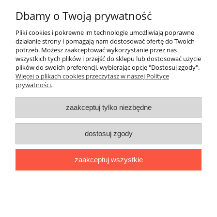
Dbamy o Twoją prywatność
ZakupyTV.net
| Al. Wojska Polskiego 86 | 65-762 Zielona Góra |
woj. lubuskie | tel: 535 937 897 | mail: groupsale@poczta.fm
Pliki cookies i pokrewne im technologie umożliwiają poprawne
działanie strony i pomagają nam dostosować ofertę do Twoich
pokaż pełną wersję strony
potrzeb. Możesz zaakceptować wykorzystanie przez nas
Sklep internetowy Shoper.pl
wszystkich tych plików i przejść do sklepu lub dostosować użycie
plików do swoich preferencji, wybierając opcję "Dostosuj zgody".
Więcej o plikach cookies przeczytasz w naszej Polityce
prywatności.
zaakceptuj tylko niezbędne
dostosuj zgody
zaakceptuj wszystkie