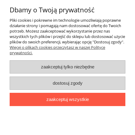
Dbamy o Twoją prywatność
ZakupyTV.net
| Al. Wojska Polskiego 86 | 65-762 Zielona Góra |
woj. lubuskie | tel: 535 937 897 | mail: groupsale@poczta.fm
Pliki cookies i pokrewne im technologie umożliwiają poprawne
działanie strony i pomagają nam dostosować ofertę do Twoich
pokaż pełną wersję strony
potrzeb. Możesz zaakceptować wykorzystanie przez nas
Sklep internetowy Shoper.pl
wszystkich tych plików i przejść do sklepu lub dostosować użycie
plików do swoich preferencji, wybierając opcję "Dostosuj zgody".
Więcej o plikach cookies przeczytasz w naszej Polityce
prywatności.
zaakceptuj tylko niezbędne
dostosuj zgody
zaakceptuj wszystkie