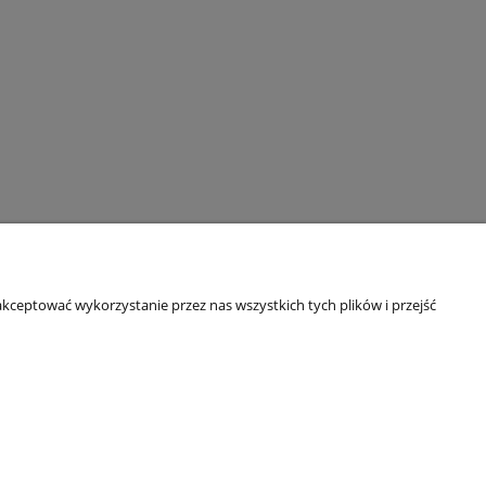
kceptować wykorzystanie przez nas wszystkich tych plików i przejść
Informacje
Kontakt i dane firmy
Polityka prywatności
mail: groupsale@poczta.fm