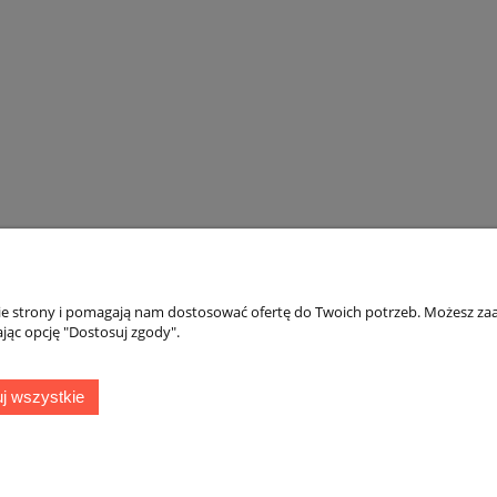
nie strony i pomagają nam dostosować ofertę do Twoich potrzeb. Możesz zaa
jąc opcję "Dostosuj zgody".
o
Płatności i dostawa
wienia
Formy płatności
j wszystkie
konta
Koszty dostaw
nia
Czas realizacji zamówienia
ska Polskiego 86 | 65-762 Zielona Góra | woj. lubuskie | tel: 535 937 897 | 