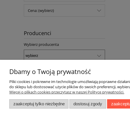
Cena: (wybierz)
Producenci
Wybierz producenta
Dbamy o Twoją prywatność
Pliki cookies i pokrewne im technologie umożliwiają poprawne działa
do sklepu lub dostosować użycie plików do swoich preferencji, wybiera
Pomoc
Moje kont
Więcej o plikach cookies przeczytasz w naszej Polityce prywatności.
Zwroty i reklamacje
Twoje zamó
zaakceptuj tylko niezbędne
dostosuj zgody
zaakceptu
Regulamin
Ustawienia 
Przechowal
ZakupyTV.net
| Al. Woj