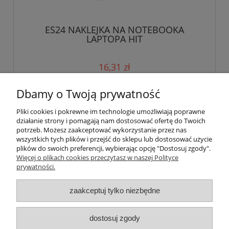
ES24 NAKLEJKA NA NOTEBOOKA
LAPTOPA HIT
16,31 zł
Dbamy o Twoją prywatność
powiadom o dostępności
Pliki cookies i pokrewne im technologie umożliwiają poprawne
działanie strony i pomagają nam dostosować ofertę do Twoich
potrzeb. Możesz zaakceptować wykorzystanie przez nas
«
1
2
»
wszystkich tych plików i przejść do sklepu lub dostosować użycie
plików do swoich preferencji, wybierając opcję "Dostosuj zgody".
Więcej o plikach cookies przeczytasz w naszej Polityce
Pomoc
prywatności.
Moje konto
zaakceptuj tylko niezbędne
Płatności i dostawa
dostosuj zgody