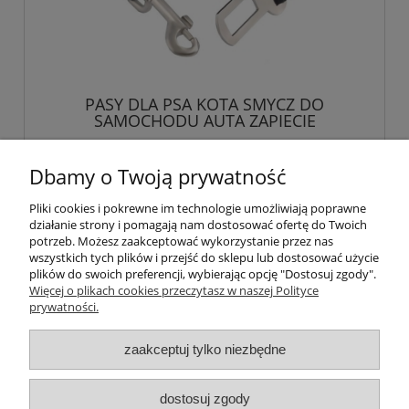
PASY DLA PSA KOTA SMYCZ DO
SAMOCHODU AUTA ZAPIECIE
9,45 zł
Dbamy o Twoją prywatność
Pliki cookies i pokrewne im technologie umożliwiają poprawne
do koszyka
działanie strony i pomagają nam dostosować ofertę do Twoich
potrzeb. Możesz zaakceptować wykorzystanie przez nas
wszystkich tych plików i przejść do sklepu lub dostosować użycie
plików do swoich preferencji, wybierając opcję "Dostosuj zgody".
Więcej o plikach cookies przeczytasz w naszej Polityce
Pomoc
prywatności.
Moje konto
zaakceptuj tylko niezbędne
Płatności i dostawa
dostosuj zgody