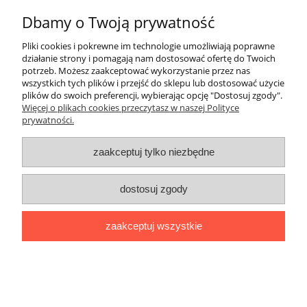
Dbamy o Twoją prywatność
ZakupyTV.net
| Al. Wojska Polskiego 86 | 65-762 Zielona Góra |
woj. lubuskie | tel: 535 937 897 | mail: groupsale@poczta.fm
Pliki cookies i pokrewne im technologie umożliwiają poprawne
działanie strony i pomagają nam dostosować ofertę do Twoich
pokaż pełną wersję strony
potrzeb. Możesz zaakceptować wykorzystanie przez nas
Sklep internetowy Shoper.pl
wszystkich tych plików i przejść do sklepu lub dostosować użycie
plików do swoich preferencji, wybierając opcję "Dostosuj zgody".
Więcej o plikach cookies przeczytasz w naszej Polityce
prywatności.
zaakceptuj tylko niezbędne
dostosuj zgody
zaakceptuj wszystkie