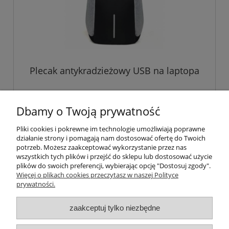
Plecak antykradzieżowy USB na laptopa
41,90 zł
Dbamy o Twoją prywatność
Pliki cookies i pokrewne im technologie umożliwiają poprawne
powiadom o dostępności
działanie strony i pomagają nam dostosować ofertę do Twoich
potrzeb. Możesz zaakceptować wykorzystanie przez nas
wszystkich tych plików i przejść do sklepu lub dostosować użycie
plików do swoich preferencji, wybierając opcję "Dostosuj zgody".
Więcej o plikach cookies przeczytasz w naszej Polityce
Pomoc
prywatności.
Moje konto
zaakceptuj tylko niezbędne
Płatności i dostawa