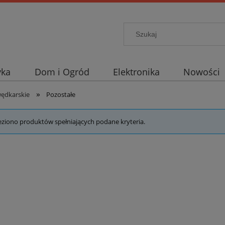
yka
Dom i Ogród
Elektronika
Nowości
»
wędkarskie
Pozostałe
eziono produktów spełniających podane kryteria.