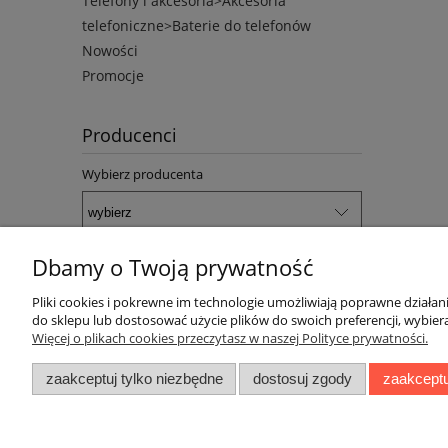
Telefony i akcesoria>Akcesoria
telefoniczne>Baterie do telefonów
Nowości
Promocje
Producenci
Wybierz producenta
Dbamy o Twoją prywatność
Pliki cookies i pokrewne im technologie umożliwiają poprawne działa
do sklepu lub dostosować użycie plików do swoich preferencji, wybiera
Pomoc
Moje kont
Więcej o plikach cookies przeczytasz w naszej Polityce prywatności.
Zwroty i reklamacje
Twoje zamó
zaakceptuj tylko niezbędne
dostosuj zgody
zaakceptu
Regulamin
Ustawienia 
Przechowal
ZakupyTV.net
| Al. Woj