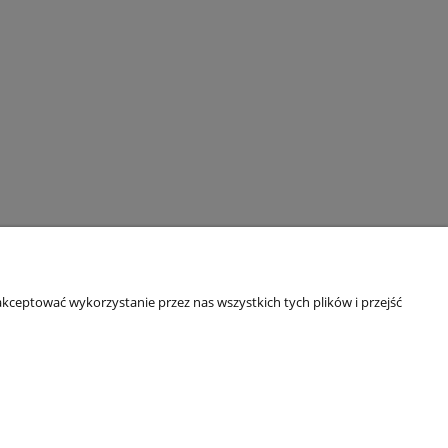
kceptować wykorzystanie przez nas wszystkich tych plików i przejść
Informacje
Kontakt i dane firmy
Polityka prywatności
mail: groupsale@poczta.fm