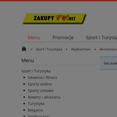
Menu
Promocje
Sport i Turyst
»
»
»
Sport i Turystyka
Wędkarstwo
Akcesoria 
Menu
Nie znal
Sport i Turystyka
Siłownia i fitness
Sporty wodne
Sporty zimowe
Rowery i akcesoria
Turystyka
Bieganie
Wędkarstwo