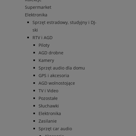
Supermarket
Elektronika
Sprzęt estradowy, studyjny i DJ-
ski
RTV i AGD
Piloty
AGD drobne
Kamery
Sprzęt audio dla domu
GPS i akcesoria
AGD wolnostojące
TV i Video
Pozostałe
Słuchawki
Elektronika
Zasilanie
Sprzęt car audio