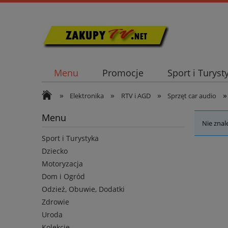
Menu
Promocje
Sport i Turyst
»
»
»
»
Elektronika
RTV i AGD
Sprzęt car audio
Menu
Nie znal
Sport i Turystyka
Dziecko
Motoryzacja
Dom i Ogród
Odzież, Obuwie, Dodatki
Zdrowie
Uroda
Kolekcje