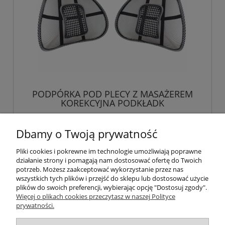
PODPÓRKA POD PLECY Z MASAŻEREM
KOREKCYJNA PODKŁADK
14,89 zł
Dbamy o Twoją prywatność
Pliki cookies i pokrewne im technologie umożliwiają poprawne
powiadom o dostępności
działanie strony i pomagają nam dostosować ofertę do Twoich
potrzeb. Możesz zaakceptować wykorzystanie przez nas
wszystkich tych plików i przejść do sklepu lub dostosować użycie
plików do swoich preferencji, wybierając opcję "Dostosuj zgody".
Więcej o plikach cookies przeczytasz w naszej Polityce
Pomoc
prywatności.
Moje konto