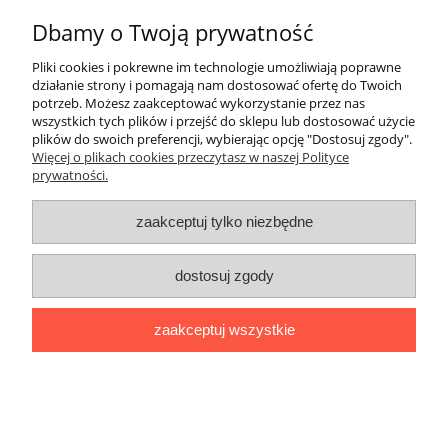
Dbamy o Twoją prywatność
ZakupyTV.net
| Al. Wojska Polskiego 86 | 65-762 Zielona Góra |
woj. lubuskie | tel: 535 937 897 | mail: groupsale@poczta.fm
Pliki cookies i pokrewne im technologie umożliwiają poprawne
działanie strony i pomagają nam dostosować ofertę do Twoich
pokaż pełną wersję strony
potrzeb. Możesz zaakceptować wykorzystanie przez nas
Sklep internetowy Shoper.pl
wszystkich tych plików i przejść do sklepu lub dostosować użycie
plików do swoich preferencji, wybierając opcję "Dostosuj zgody".
Więcej o plikach cookies przeczytasz w naszej Polityce
prywatności.
zaakceptuj tylko niezbędne
dostosuj zgody
zaakceptuj wszystkie