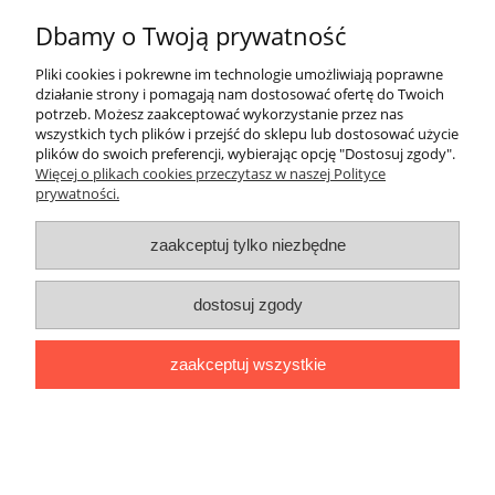
Dbamy o Twoją prywatność
ZakupyTV.net
| Al. Wojska Polskiego 86 | 65-762 Zielona Góra |
woj. lubuskie | tel: 535 937 897 | mail: groupsale@poczta.fm
Pliki cookies i pokrewne im technologie umożliwiają poprawne
działanie strony i pomagają nam dostosować ofertę do Twoich
pokaż pełną wersję strony
potrzeb. Możesz zaakceptować wykorzystanie przez nas
Sklep internetowy Shoper.pl
wszystkich tych plików i przejść do sklepu lub dostosować użycie
plików do swoich preferencji, wybierając opcję "Dostosuj zgody".
Więcej o plikach cookies przeczytasz w naszej Polityce
prywatności.
zaakceptuj tylko niezbędne
dostosuj zgody
zaakceptuj wszystkie