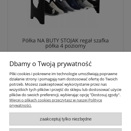
Półka NA BUTY STOJAK regał szafka
półka 4 poziomy
21,34 zł
Dbamy o Twoją prywatność
Pliki cookies i pokrewne im technologie umożliwiają poprawne
powiadom o dostępności
działanie strony i pomagają nam dostosować ofertę do Twoich
potrzeb. Możesz zaakceptować wykorzystanie przez nas
wszystkich tych plików i przejść do sklepu lub dostosować użycie
plików do swoich preferencji, wybierając opcję "Dostosuj zgody".
Więcej o plikach cookies przeczytasz w naszej Polityce
Pomoc
prywatności.
Moje konto
zaakceptuj tylko niezbędne
Płatności i dostawa