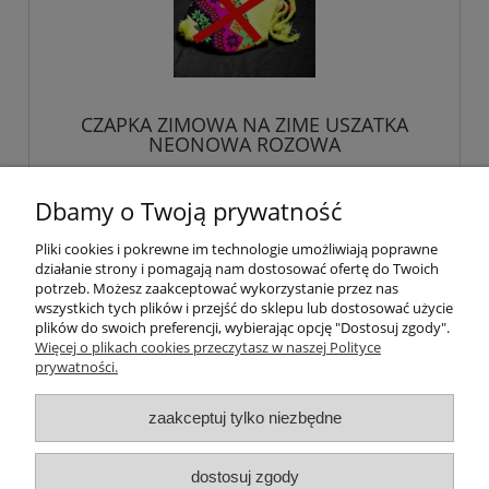
CZAPKA ZIMOWA NA ZIME USZATKA
NEONOWA ROZOWA
21,39 zł
Dbamy o Twoją prywatność
Pliki cookies i pokrewne im technologie umożliwiają poprawne
do koszyka
działanie strony i pomagają nam dostosować ofertę do Twoich
potrzeb. Możesz zaakceptować wykorzystanie przez nas
wszystkich tych plików i przejść do sklepu lub dostosować użycie
plików do swoich preferencji, wybierając opcję "Dostosuj zgody".
Więcej o plikach cookies przeczytasz w naszej Polityce
Pomoc
prywatności.
Moje konto
zaakceptuj tylko niezbędne
Płatności i dostawa
dostosuj zgody