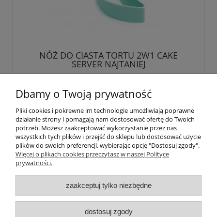
NÓŻ DO CIASTA TORTU 2W1 CAKE
SERVER NAJTANIEJ
7,99 zł
Dbamy o Twoją prywatność
Pliki cookies i pokrewne im technologie umożliwiają poprawne
do koszyka
działanie strony i pomagają nam dostosować ofertę do Twoich
potrzeb. Możesz zaakceptować wykorzystanie przez nas
wszystkich tych plików i przejść do sklepu lub dostosować użycie
plików do swoich preferencji, wybierając opcję "Dostosuj zgody".
Więcej o plikach cookies przeczytasz w naszej Polityce
Pomoc
prywatności.
Moje konto
zaakceptuj tylko niezbędne
Płatności i dostawa
dostosuj zgody