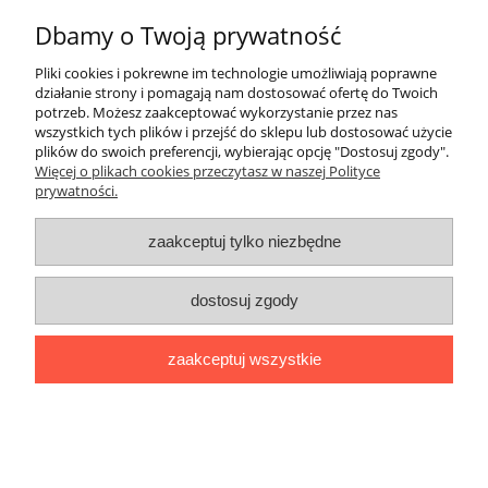
Dbamy o Twoją prywatność
ZakupyTV.net
| Al. Wojska Polskiego 86 | 65-762 Zielona Góra |
woj. lubuskie | tel: 535 937 897 | mail: groupsale@poczta.fm
Pliki cookies i pokrewne im technologie umożliwiają poprawne
działanie strony i pomagają nam dostosować ofertę do Twoich
pokaż pełną wersję strony
potrzeb. Możesz zaakceptować wykorzystanie przez nas
Sklep internetowy Shoper.pl
wszystkich tych plików i przejść do sklepu lub dostosować użycie
plików do swoich preferencji, wybierając opcję "Dostosuj zgody".
Więcej o plikach cookies przeczytasz w naszej Polityce
prywatności.
zaakceptuj tylko niezbędne
dostosuj zgody
zaakceptuj wszystkie