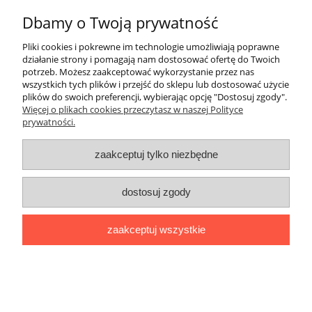
Dbamy o Twoją prywatność
ZakupyTV.net
| Al. Wojska Polskiego 86 | 65-762 Zielona Góra |
woj. lubuskie | tel: 535 937 897 | mail: groupsale@poczta.fm
Pliki cookies i pokrewne im technologie umożliwiają poprawne
działanie strony i pomagają nam dostosować ofertę do Twoich
pokaż pełną wersję strony
potrzeb. Możesz zaakceptować wykorzystanie przez nas
Sklep internetowy Shoper.pl
wszystkich tych plików i przejść do sklepu lub dostosować użycie
plików do swoich preferencji, wybierając opcję "Dostosuj zgody".
Więcej o plikach cookies przeczytasz w naszej Polityce
prywatności.
zaakceptuj tylko niezbędne
dostosuj zgody
zaakceptuj wszystkie