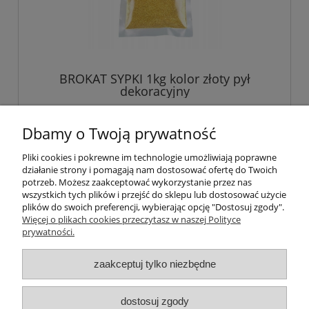
BROKAT SYPKI 1kg kolor złoty pył
dekoracyjny
20,82 zł
Dbamy o Twoją prywatność
Pliki cookies i pokrewne im technologie umożliwiają poprawne
powiadom o dostępności
działanie strony i pomagają nam dostosować ofertę do Twoich
potrzeb. Możesz zaakceptować wykorzystanie przez nas
wszystkich tych plików i przejść do sklepu lub dostosować użycie
plików do swoich preferencji, wybierając opcję "Dostosuj zgody".
Więcej o plikach cookies przeczytasz w naszej Polityce
Pomoc
prywatności.
Moje konto
zaakceptuj tylko niezbędne
Płatności i dostawa
dostosuj zgody