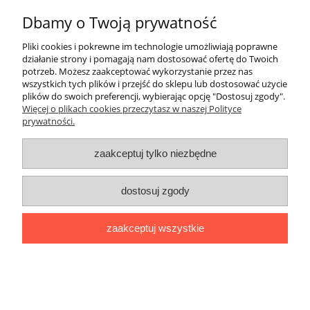
Dbamy o Twoją prywatność
ZakupyTV.net
| Al. Wojska Polskiego 86 | 65-762 Zielona Góra |
woj. lubuskie | tel: 535 937 897 | mail: groupsale@poczta.fm
Pliki cookies i pokrewne im technologie umożliwiają poprawne
działanie strony i pomagają nam dostosować ofertę do Twoich
pokaż pełną wersję strony
potrzeb. Możesz zaakceptować wykorzystanie przez nas
Sklep internetowy Shoper.pl
wszystkich tych plików i przejść do sklepu lub dostosować użycie
plików do swoich preferencji, wybierając opcję "Dostosuj zgody".
Więcej o plikach cookies przeczytasz w naszej Polityce
prywatności.
zaakceptuj tylko niezbędne
dostosuj zgody
zaakceptuj wszystkie