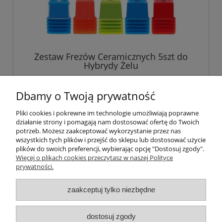
Zestaw Frezów Ceramicznych 5szt do
Hybrydy Żelu
39,00 zł
Dbamy o Twoją prywatność
Pliki cookies i pokrewne im technologie umożliwiają poprawne
powiadom o dostępności
działanie strony i pomagają nam dostosować ofertę do Twoich
potrzeb. Możesz zaakceptować wykorzystanie przez nas
wszystkich tych plików i przejść do sklepu lub dostosować użycie
plików do swoich preferencji, wybierając opcję "Dostosuj zgody".
Więcej o plikach cookies przeczytasz w naszej Polityce
Pomoc
prywatności.
Moje konto
zaakceptuj tylko niezbędne
Płatności i dostawa
dostosuj zgody