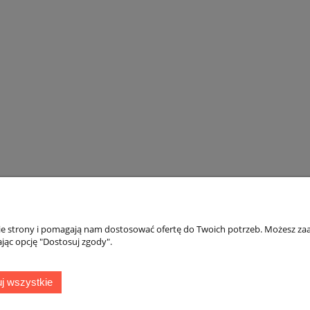
nie strony i pomagają nam dostosować ofertę do Twoich potrzeb. Możesz zaa
jąc opcję "Dostosuj zgody".
o
Płatności i dostawa
wienia
Formy płatności
j wszystkie
konta
Koszty dostaw
nia
Czas realizacji zamówienia