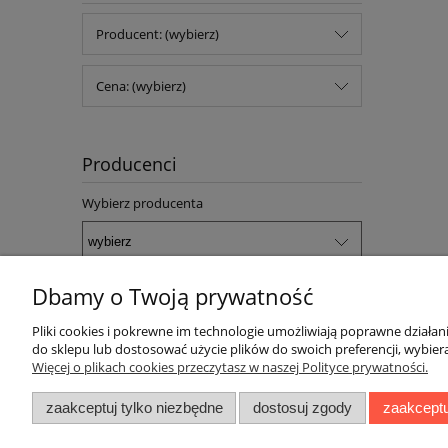
Producent: (wybierz)
Cena: (wybierz)
Producenci
Wybierz producenta
Dbamy o Twoją prywatność
Pliki cookies i pokrewne im technologie umożliwiają poprawne działa
do sklepu lub dostosować użycie plików do swoich preferencji, wybiera
Pomoc
Moje kont
Więcej o plikach cookies przeczytasz w naszej Polityce prywatności.
Zwroty i reklamacje
Twoje zamó
zaakceptuj tylko niezbędne
dostosuj zgody
zaakceptu
Regulamin
Ustawienia 
Przechowal