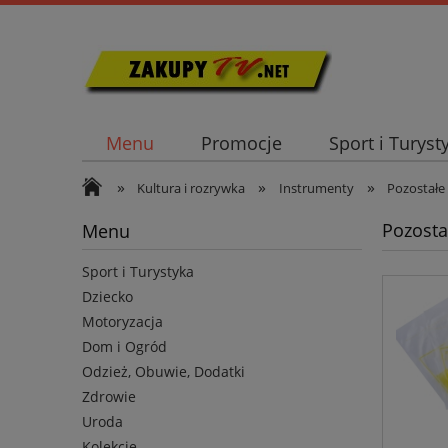
Menu
Promocje
Sport i Turyst
»
»
»
Kultura i rozrywka
Instrumenty
Pozostałe
Pozosta
Menu
Sport i Turystyka
Dziecko
Motoryzacja
Dom i Ogród
Odzież, Obuwie, Dodatki
Zdrowie
Uroda
Kolekcje