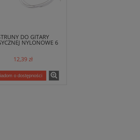
STRUNY DO GITARY
SYCZNEJ NYLONOWE 6
SZTUK
12,39 zł
iadom o dostępności