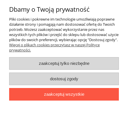
Dbamy o Twoją prywatność
ZakupyTV.net
| Al. Wojska Polskiego 86 | 65-762 Zielona Góra |
woj. lubuskie | tel: 535 937 897 | mail: groupsale@poczta.fm
Pliki cookies i pokrewne im technologie umożliwiają poprawne
działanie strony i pomagają nam dostosować ofertę do Twoich
pokaż pełną wersję strony
potrzeb. Możesz zaakceptować wykorzystanie przez nas
Sklep internetowy Shoper.pl
wszystkich tych plików i przejść do sklepu lub dostosować użycie
plików do swoich preferencji, wybierając opcję "Dostosuj zgody".
Więcej o plikach cookies przeczytasz w naszej Polityce
prywatności.
zaakceptuj tylko niezbędne
dostosuj zgody
zaakceptuj wszystkie