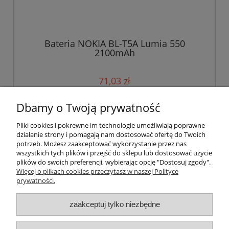
Bateria NOKIA BL-T5A Lumia 550
2100mAh
71,03 zł
Dbamy o Twoją prywatność
powiadom o dostępności
Pliki cookies i pokrewne im technologie umożliwiają poprawne
działanie strony i pomagają nam dostosować ofertę do Twoich
potrzeb. Możesz zaakceptować wykorzystanie przez nas
«
1
2
»
wszystkich tych plików i przejść do sklepu lub dostosować użycie
plików do swoich preferencji, wybierając opcję "Dostosuj zgody".
Więcej o plikach cookies przeczytasz w naszej Polityce
Pomoc
prywatności.
Moje konto
zaakceptuj tylko niezbędne
Płatności i dostawa