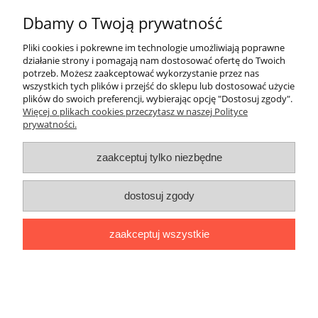
Dbamy o Twoją prywatność
ZakupyTV.net
| Al. Wojska Polskiego 86 | 65-762 Zielona Góra |
woj. lubuskie | tel: 535 937 897 | mail: groupsale@poczta.fm
Pliki cookies i pokrewne im technologie umożliwiają poprawne
działanie strony i pomagają nam dostosować ofertę do Twoich
pokaż pełną wersję strony
potrzeb. Możesz zaakceptować wykorzystanie przez nas
Sklep internetowy Shoper.pl
wszystkich tych plików i przejść do sklepu lub dostosować użycie
plików do swoich preferencji, wybierając opcję "Dostosuj zgody".
Więcej o plikach cookies przeczytasz w naszej Polityce
prywatności.
zaakceptuj tylko niezbędne
dostosuj zgody
zaakceptuj wszystkie